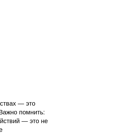
вствах — это
Важно помнить:
йствий — это не
е