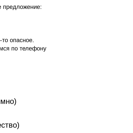
е предложение:
-то опасное.
мся по телефону
имно)
ество)