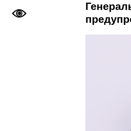
Генерал
предупр