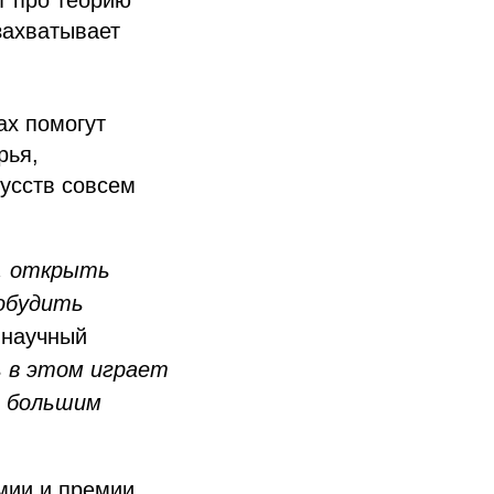
т про теорию
 захватывает
ах помогут
рья,
кусств совсем
, открыть
робудить
 научный
 в этом играет
с большим
мии и премии