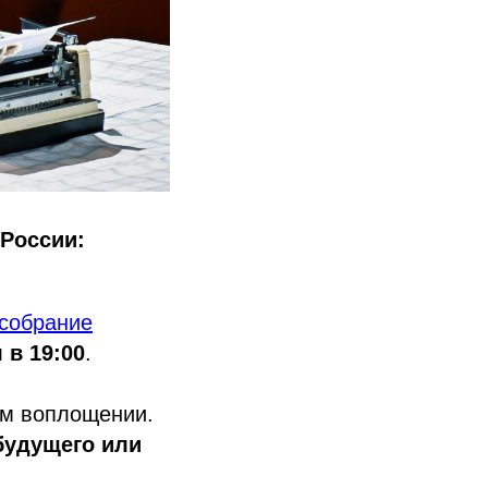
 России:
собрание
 в 19:00
.
ом воплощении.
будущего или