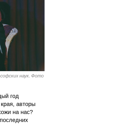
софских наук. Фото
дый год
 края, авторы
хожи на нас?
 последних