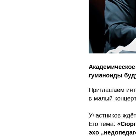
Академическое 
гуманоиды буд
Приглашаем инт
в малый концер
Участников ждёт
Его тема:
«Сюрп
эхо „недопедаг