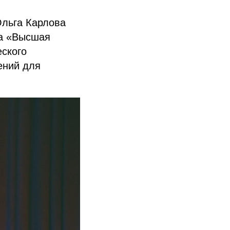
Ольга Карлова
та «Высшая
ского
ений для