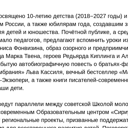
освящено 10-летию детства (2018−2027 годы) 
м России, а также юбилярам года, создавшим 
я детей и юношества. Почётной публике, а сре
ало педагогов, предлагают вспомнить уроки и
ниса Фонвизина, образ озорного и предприимчи
 Марка Твена, героев Редьярда Киплинга и Ал
абытую автобиографичную повесть о братьях-ф
мбрания» Льва Кассиля, вечный бестселлер «М
-Экзюпери, а также книги писателей-современн
аши дети.
ведут параллели между советской Школой моло
 современным Образовательным центром «Сири
 региональные проекты, призванные поддержат