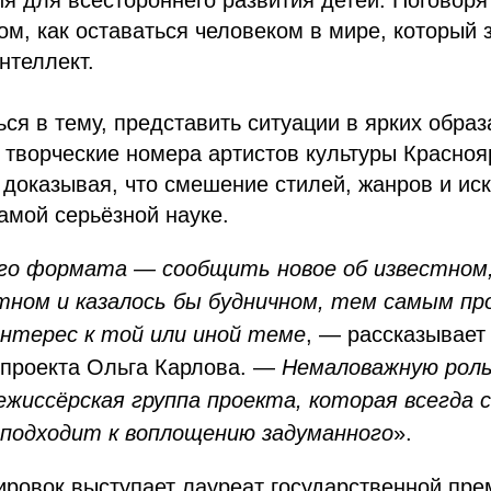
ия для всестороннего развития детей. Поговоря
том, как оставаться человеком в мире, который
нтеллект.
ься в тему, представить ситуации в ярких образ
 творческие номера артистов культуры Красноя
 доказывая, что смешение стилей, жанров и ис
амой серьёзной науке.
ого формата — сообщить новое об известном
тном и казалось бы будничном, тем самым п
нтерес к той или иной теме
, — рассказывает
 проекта Ольга Карлова. —
Немаловажную роль
ежиссёрская группа проекта, которая всегда 
подходит к воплощению задуманного
».
ровок выступает лауреат государственной пре