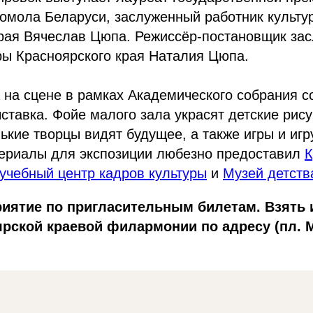
омола Беларуси, заслуженный работник культу
края Вячеслав Цюпа. Режиссёр-постановщик за
ры Красноярского края Наталия Цюпа.
на сцене в рамках Академического собрания с
ставка. Фойе малого зала украсят детские рис
нькие творцы видят будущее, а также игры и иг
териалы для экспозиции любезно предоставил
К
учебный центр кадров культуры
и
Музей детств
риятие по пригласительным билетам. Взять 
ярской краевой филармонии по адресу (пл. М