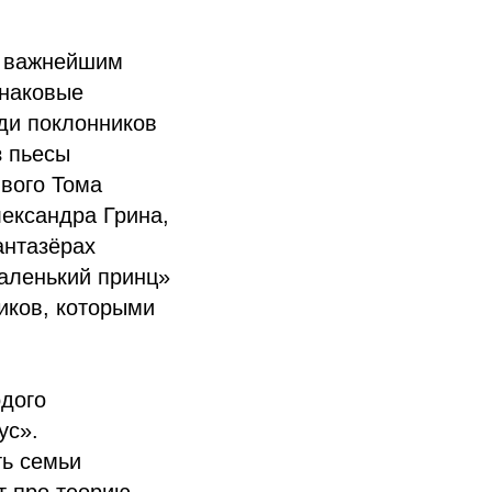
и важнейшим
знаковые
ди поклонников
з пьесы
вого Тома
ександра Грина,
антазёрах
аленький принц»
иков, которыми
дого
ус».
ь семьи