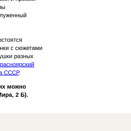
ры
служенный
остоятся
унки с сюжетами
рушки разных
расноярский
а СССР
.
их можно
ира, 2 Б).