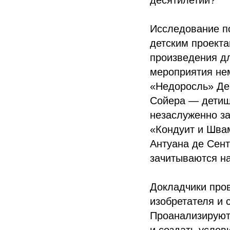
десятилетий?
Исследование п
детским проекта
произведения дл
мероприятия нем
«Недоросль» Де
Сойера — детища
незаслуженно з
«Кондуит и Шва
Антуана де Сент
зачитываются н
Докладчики про
изобретателя и
Проанализируют