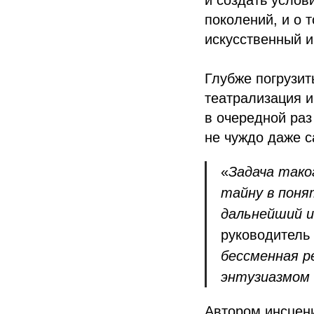
и создать услов
поколений, и о 
искусственный и
Глубже погрузит
театрализация и
в очередной раз
не чуждо даже с
«
Задача так
тайну в поня
дальнейший и
руководитель
бессменная р
энтузиазмом 
Автором инсцени