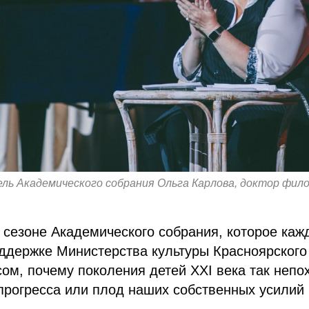
ль Академического собрания Ольга Карлова, доктор фило
сезоне Академического собрания, которое каж
ддержке Министерства культуры Красноярского
ом, почему поколения детей XXI века так непо
прогресса или плод наших собственных усилий