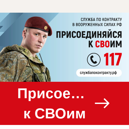
Присоединяйс
к СВОим