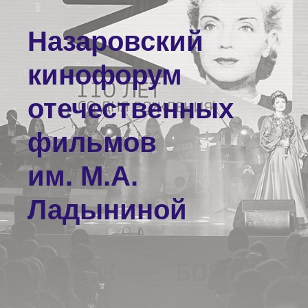
Назаровский
кинофорум
отечественных
фильмов
им. М.А.
Ладыниной